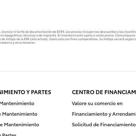
 licencia ni tarifa de documentación de $599. Los precios incluyen los descuentos y los incentivo
s tipográficos, técnicos o de imprenta. El inventario está sujeto a venta previa. Comuníquese 
 de millaje de la EPA [año actual]. Úselo solo con fines comparativos. Su millaje variará segú
 batería y otros factores.
IMIENTO Y PARTES
CENTRO DE FINANCIAM
Mantenimiento
Valore su comercio en
e Mantenimiento
Financiamiento y Arrendam
de Mantenimiento
Solicitud de Financiamiento
 Partes