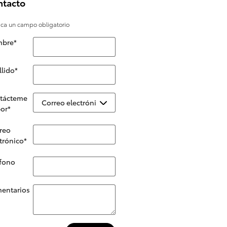
ntacto
dica un campo obligatorio
bre
*
llido
*
tácteme
or
*
reo
trónico
*
éfono
entarios