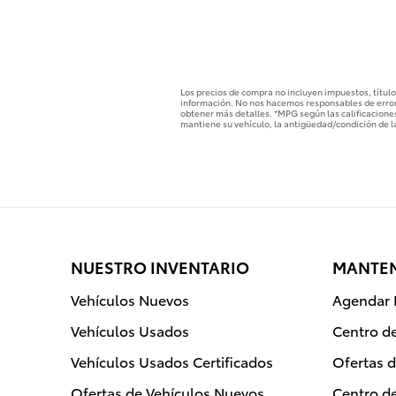
Los precios de compra no incluyen impuestos, título,
información. No nos hacemos responsables de errore
obtener más detalles. *MPG según las calificaciones
mantiene su vehículo, la antigüedad/condición de la
NUESTRO INVENTARIO
MANTEN
Vehículos Nuevos
Agendar 
Vehículos Usados
Centro d
Vehículos Usados Certificados
Ofertas 
Ofertas de Vehículos Nuevos
Centro de