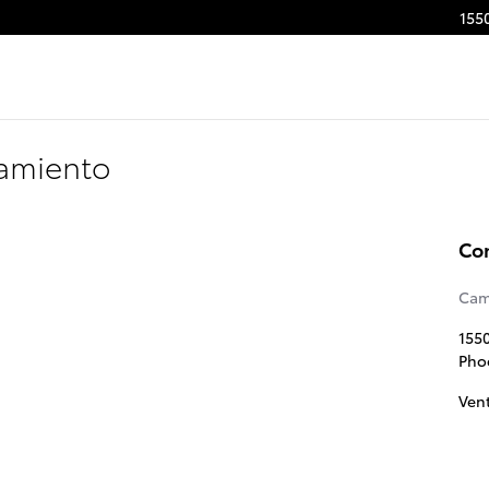
155
damiento
Co
Cam
155
Pho
Ven