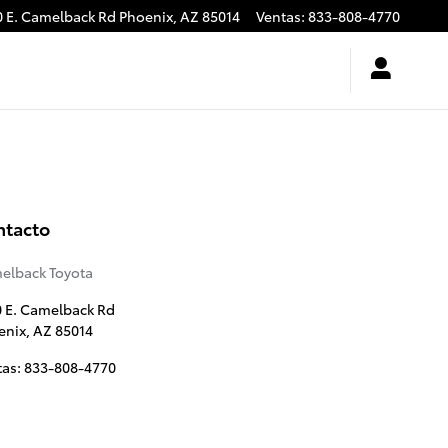
0 E. Camelback Rd
Phoenix
,
AZ
85014
Ventas
:
833-808-4770
ntacto
elback Toyota
0 E. Camelback Rd
enix
,
AZ
85014
tas
:
833-808-4770