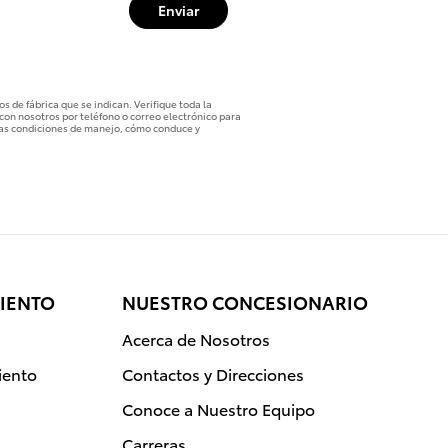
Enviar
s de fábrica que se indican. Verifique toda la
con nosotros por teléfono o correo electrónico para
n las condiciones de manejo, cómo conduce y
IENTO
NUESTRO CONCESIONARIO
Acerca de Nosotros
iento
Contactos y Direcciones
Conoce a Nuestro Equipo
Carreras