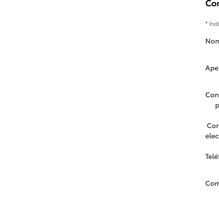
Co
* In
Nom
Ape
Con
p
Cor
elec
Tel
Com