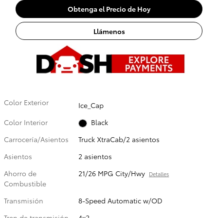
Obtenga el Precio de Hoy
Llámenos
Color Exterior
Ice_Cap
Color Interior
Black
Carrocería/Asientos
Truck XtraCab/2 asientos
Asientos
2 asientos
Ahorro de
21/26 MPG City/Hwy
Detalles
Combustible
Transmisión
8-Speed Automatic w/OD
Tren de transmisión
4x2