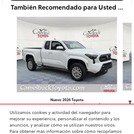
También Recomendado para Usted ...
Slide 1 of 9
Nuevo 2026 Toyota
T
Tacoma SR5 Truck XtraCab 8-
S
Speed Automatic w/OD 4x2
Utilizamos cookies y actividad del navegador para
mejorar su experiencia, personalizar el contenido y los
$39,054
anuncios, y analizar cómo se utilizan nuestros sitios.
Para obtener más información sobre cómo recopilamos