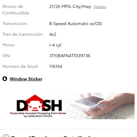
Ahorro de
21/26 MPG City/Hwy
Detalles
Combustible
Transmisión
8-Speed Automatic w/OD
Tren de transmisión
4x2
Motor
I-4 cyl
VIN
3TYJBAFN4TT039736
Número de Stock
116154
Window Sticker