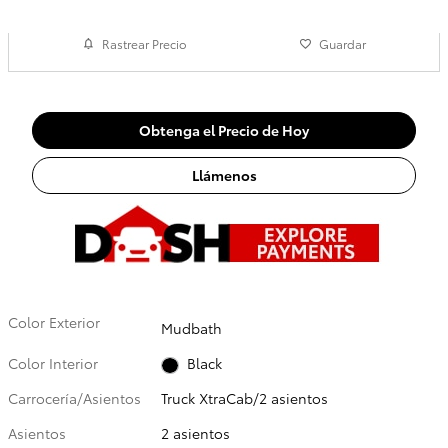
Rastrear Precio
Guardar
Obtenga el Precio de Hoy
Llámenos
Color Exterior
Mudbath
Color Interior
Black
Carrocería/Asientos
Truck XtraCab/2 asientos
Asientos
2 asientos