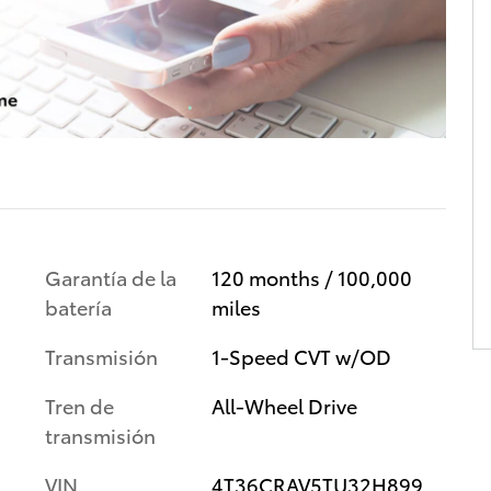
Garantía de la
120 months / 100,000
batería
miles
Transmisión
1-Speed CVT w/OD
Tren de
All-Wheel Drive
transmisión
VIN
4T36CRAV5TU32H899