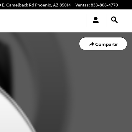
0 E. Camelback Rd
Phoenix
,
AZ
85014
Ventas
:
833-808-4770
Compartir