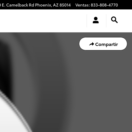
0 E. Camelback Rd
Phoenix
,
AZ
85014
Ventas
:
833-808-4770
Compartir