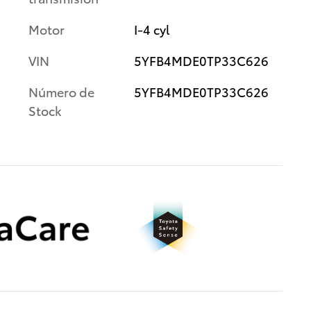
Motor
I-4 cyl
VIN
5YFB4MDE0TP33C626
Número de
5YFB4MDE0TP33C626
Stock