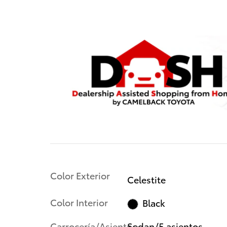
Color Exterior
Celestite
Color Interior
Black
Carrocería/Asientos
Sedan/5 asientos