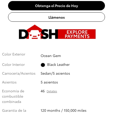
Obtenga el Precio de Hoy
Llámenos
Color Exterior
Ocean Gem
Color Interior
Black Leather
Carrocería/Asientos
Sedan/5 asientos
Asientos
5 asientos
Economía de
46
Detalles
combustible
combinada
Garantía de la
120 months / 150,000 miles