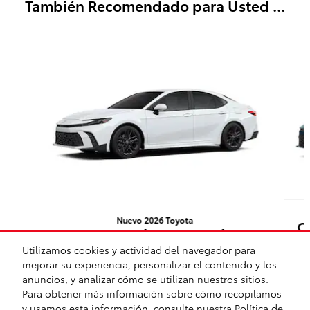
También Recomendado para Usted ...
Slide 1 of 6
Nuevo 2026 Toyota
C
Camry SE Sedan 1-Speed CVT
w/OD Front-Wheel Drive
Utilizamos cookies y actividad del navegador para
mejorar su experiencia, personalizar el contenido y los
$34,342
anuncios, y analizar cómo se utilizan nuestros sitios.
Para obtener más información sobre cómo recopilamos
y usamos esta información, consulte nuestra
Política de