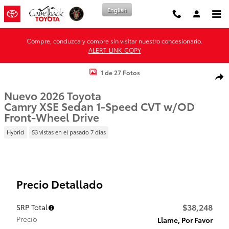
Saltar al contenido principal
English
Compre, conduzca y compre sin visitar nuestro concesionario.
ALERT_LINK_COPY
New 2026 Toyota Photo 1 of 27
1 de 27 Fotos
Comp
Nuevo 2026 Toyota
Camry XSE Sedan 1-Speed CVT w/OD
Front-Wheel Drive
Hybrid
53 vistas en el pasado 7 días
Precio Detallado
$38,248
SRP Total
Precio
Llame, Por Favor