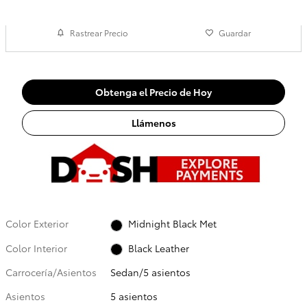
Rastrear Precio
Guardar
Obtenga el Precio de Hoy
Llámenos
Color Exterior
Midnight Black Met
Color Interior
Black Leather
Carrocería/Asientos
Sedan/5 asientos
Asientos
5 asientos