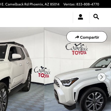
0 E. Camelback Rd
Phoenix
,
AZ
85014
Ventas
:
833-808-4770
Compartir