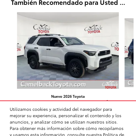
También Recomendado para Usted ...
Slide 1 of 6
Nuevo 2026 Toyota
4Runner SR5 SUV 8-Speed
Automatic w/OD 4x4
Utilizamos cookies y actividad del navegador para
mejorar su experiencia, personalizar el contenido y los
$47,347
anuncios, y analizar cómo se utilizan nuestros sitios.
Para obtener más información sobre cómo recopilamos
y usamos esta información, consulte nuestra
Política de