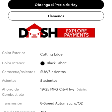
Obtenga el Precio de Hoy
Llámenos
Color Exterior
Cutting Edge
Color Interior
Black Fabric
Carrocería/Asientos
SUV/5 asientos
Asientos
5 asientos
Ahorro de
19/25 MPG City/Hwy
Detalles
Combustible
Transmisión
8-Speed Automatic w/OD
Tren de transmisión
4x4