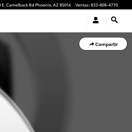
0 E. Camelback Rd
Phoenix
,
AZ
85014
Ventas
:
833-808-4770
Compartir