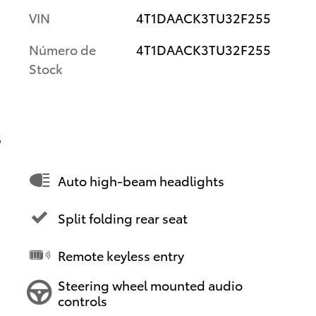
VIN
4T1DAACK3TU32F255
Número de
4T1DAACK3TU32F255
Stock
s
Auto high-beam headlights
Split folding rear seat
Remote keyless entry
Steering wheel mounted audio
controls