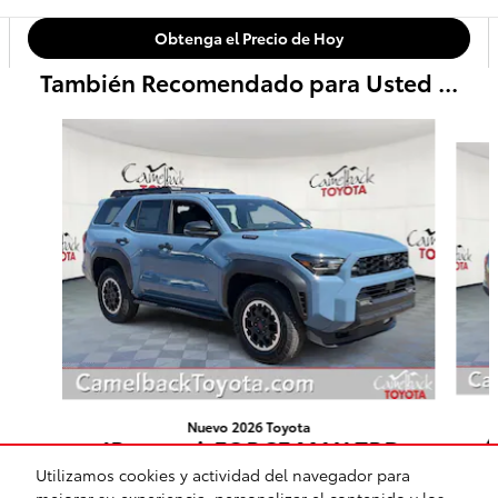
Obtenga el Precio de Hoy
También Recomendado para Usted ...
Slide 1 of 7
Nuevo 2026 Toyota
4Runner i-FORCE MAX TRD
Off Road Premium SUV 8-
Utilizamos cookies y actividad del navegador para
S
mejorar su experiencia, personalizar el contenido y los