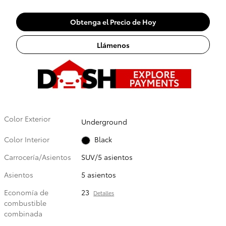
Obtenga el Precio de Hoy
Llámenos
Color Exterior
Underground
Color Interior
Black
Carrocería/Asientos
SUV/5 asientos
Asientos
5 asientos
Economía de
23
Detalles
combustible
combinada