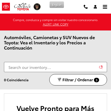
Saltar al contenido principal
English
Compre, conduzca y compre sin visitar nuestro concesionario.
ALERT_LINK_COPY
Automóviles, Camionetas y SUV Nuevos de
Toyota: Vea el Inventario y los Precios a
Continuación
Filtrar / Ordenar
0 Coincidencia
3
Vuelve Pronto para Más