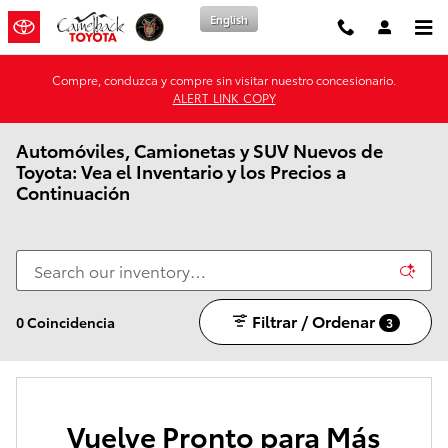
Saltar al contenido principal
English
Compre, conduzca y compre sin visitar nuestro concesionario.
ALERT_LINK_COPY
Automóviles, Camionetas y SUV Nuevos de
Toyota: Vea el Inventario y los Precios a
Continuación
Filtrar / Ordenar
0 Coincidencia
3
Vuelve Pronto para Más